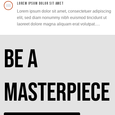
LOREM IPSUM DOLOR SIT AMET
Lorem ipsum dolor sit amet, consectetuer adipiscing
elit, sed diam nonummy nibh euismod tincidunt ut
laoreet dolore magna aliquam erat volutpat….
Be a
masterpiece