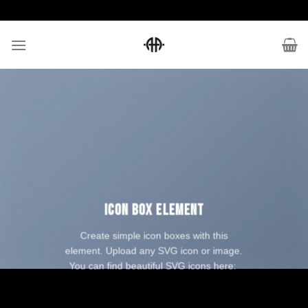
Skip
to
content
ICON BOX ELEMENT
Create simple icon boxes with this
element. Upload any SVG icon or image.
You can find beautiful SVG icons here: